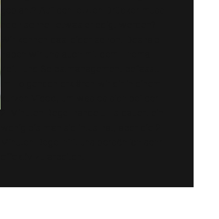
geplant? Auf den letzten Drücker muss
noch schnell etwas erledigt werden?
Wir kennen das leider schon. Deshalb
haben wir uns auch mit dem Thema
Zeit- und Selbstmanagement befasst.
Im Folgenden erklären wir dir in einem
kurzen Video, um was es sich bei der
2-Minuten Regel handelt. Es dauert ein
wenig bis man sie intus hat, aber die 2-
Minuten Regel hilft uns persönlich sehr
effektiv zu arbeiten.