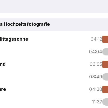
 Hochzeitsfotografie
Mittagssonne
04:12
04:04
end
03:05
03:49
are
04:38
11:37