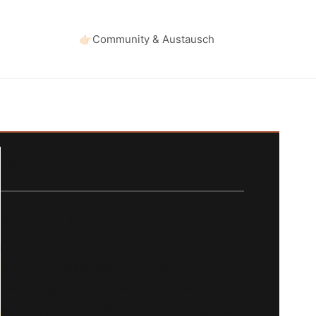
👉🏻Community & Austausch
Mindset
2 Minuten Regel
Kennst du das: Deine To-Do-Liste ist
ewig lange und du weißt nicht wo du
anfangen sollst? Alles dauert länger als