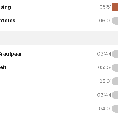
osing
05:51
enfotos
06:01
Brautpaar
03:44
eit
05:08
05:01
03:44
04:01