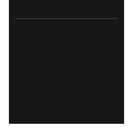
Tipps zum Thema Hochzeitsfotografie
Shooten in der Mittagssonne
Tipps für Shootings in der Mittagssonne
Shootings in der Mittagssonne lassen sich
manchmal nicht vermeiden, vor allem
wenn der Zeitplan der Hochzeit wenig
Spielraum lässt. Hier müssen wir dann das
Beste daraus machen und wollen dir in
einem kurzem Video ein paar Tipps geben
wie wir es schaffen, die ungewollten
Schatten unter den Augen zu vermeiden.