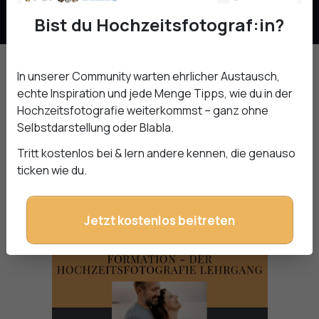
Bist du Hochzeitsfotograf:in?
In unserer Community warten ehrlicher Austausch,
Du möchtest Hochzeitsfotograf:in werden oder du bist
echte Inspiration und jede Menge Tipps, wie du in der
bereits eine:r? Dann findest du hier jede Menge Kurse,
Hochzeitsfotografie weiterkommst – ganz ohne
die dich in deinem Hochzeitsfotografie Business
Selbstdarstellung oder Blabla.
unterstützen. Kurse, Workshops ...
Tritt kostenlos bei & lern andere kennen, die genauso
ticken wie du.
Diese Kurse gibt es bei uns:
Jetzt kostenlos beitreten