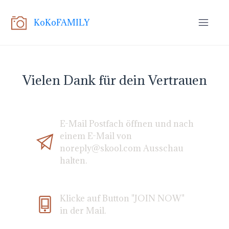
KoKoFAMILY
Vielen Dank für dein Vertrauen
E-Mail Postfach öffnen und nach
einem E-Mail von
noreply@skool.com
Ausschau
halten.
Klicke auf Button "JOIN NOW"
in der Mail.