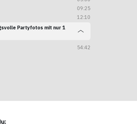
09:25
Locked
12:10
Locked
volle Partyfotos mit nur 1
54:42
Locked
du: