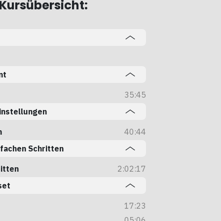
 Kursübersicht:
Locked
nt
35:45
Locked
instellungen
n
40:44
Locked
nfachen Schritten
ritten
2:02:17
Locked
set
17:23
Locked
05:06
Locked