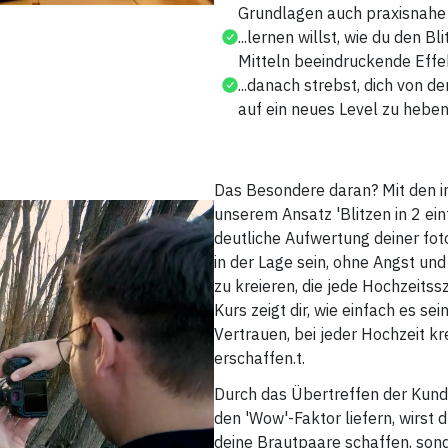
Grundlagen auch praxisnahe 
...lernen willst, wie du den B
Mitteln beeindruckende Effe
...danach strebst, dich von 
auf ein neues Level zu heben
Das Besondere daran? Mit den in
unserem Ansatz 'Blitzen in 2 ein
deutliche Aufwertung deiner fot
in der Lage sein, ohne Angst und
zu kreieren, die jede Hochzeits
Kurs zeigt dir, wie einfach es sei
Vertrauen, bei jeder Hochzeit k
erschaffen.
t.
Durch das Übertreffen der Kund
den 'Wow'-Faktor liefern, wirst 
deine Brautpaare schaffen, son