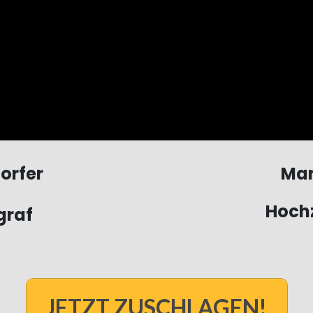
orfer
Mar
Hochz
graf
JETZT ZUSCHLAGEN!