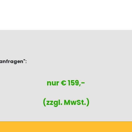
sanfragen":
nur € 159,-
(zzgl. MwSt.)