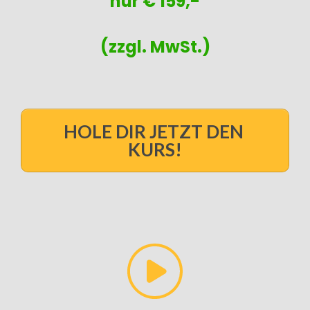
nur € 159,-
(zzgl. MwSt.)
HOLE DIR JETZT DEN
KURS!