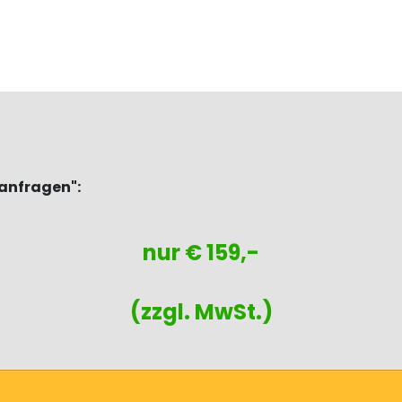
sanfragen":
nur € 159,-
(zzgl. MwSt.)