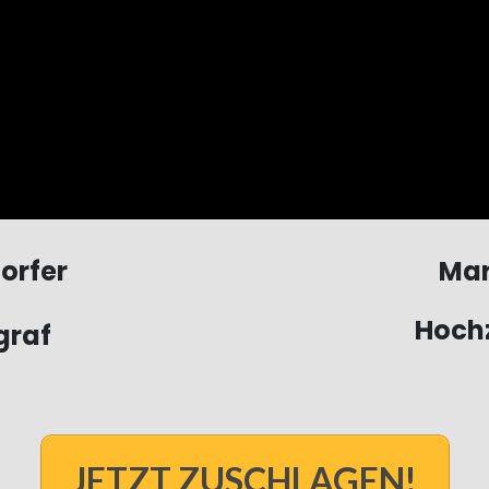
orfer
Mar
Hochz
graf
JETZT ZUSCHLAGEN!