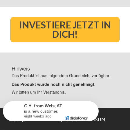
INVESTIERE JETZT IN
DICH!
C.H.
from
Wels
,
AT
is a new customer.
Copyright FORMA Photography |
IMPRESSUM
eight weeks ago