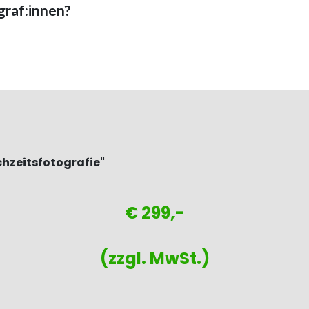
graf:innen?
chzeitsfotografie"
€ 299,-
(zzgl. MwSt.)