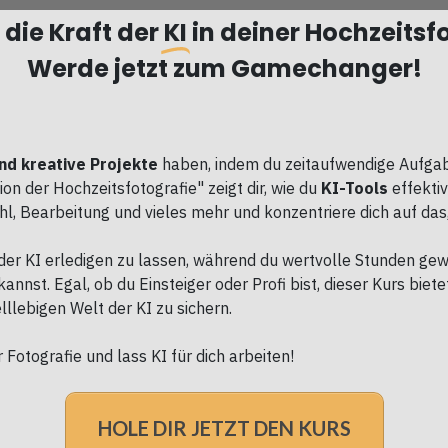
 die Kraft der
KI
in deiner Hochzeitsf
Werde jetzt zum Gamechanger!
und kreative Projekte
haben, indem du zeitaufwendige Aufgabe
 der Hochzeitsfotografie" zeigt dir, wie du
KI-Tools
effekti
, Bearbeitung und vieles mehr und konzentriere dich auf das, 
der KI erledigen zu lassen, während du wertvolle Stunden gewi
nnst. Egal, ob du Einsteiger oder Profi bist, dieser Kurs biet
lllebigen Welt der KI zu sichern.
 Fotografie und lass KI für dich arbeiten!
HOLE DIR JETZT DEN KURS