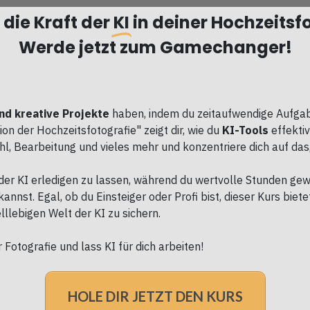
 die Kraft der
KI
in deiner Hochzeitsf
Werde jetzt zum Gamechanger!
und kreative Projekte
haben, indem du zeitaufwendige Aufgabe
 der Hochzeitsfotografie" zeigt dir, wie du
KI-Tools
effekti
, Bearbeitung und vieles mehr und konzentriere dich auf das, 
der KI erledigen zu lassen, während du wertvolle Stunden gewi
nnst. Egal, ob du Einsteiger oder Profi bist, dieser Kurs biet
lllebigen Welt der KI zu sichern.
 Fotografie und lass KI für dich arbeiten!
HOLE DIR JETZT DEN KURS