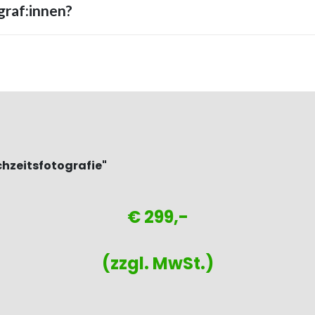
graf:innen?
chzeitsfotografie"
€ 299,-
(zzgl. MwSt.)